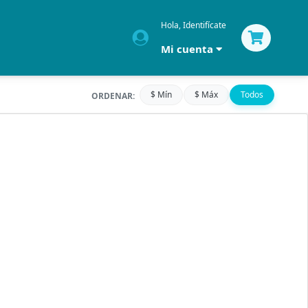
Hola, Identifícate
Mi cuenta
$ Mín
$ Máx
Todos
ORDENAR: