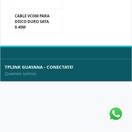
CABLE VCOM PARA
DISCO DURO SATA
0.45M
TPLINK GUAYANA - CONECTATE!
Quienes somos