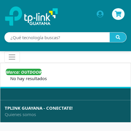
Marca: OUTDOOR
No hay resultados
TPLINK GUAYANA - CONECTATE!
Quienes somos