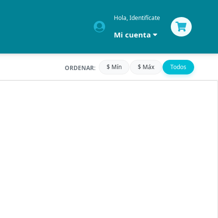
Hola, Identifícate
Mi cuenta
$ Mín
$ Máx
Todos
ORDENAR: