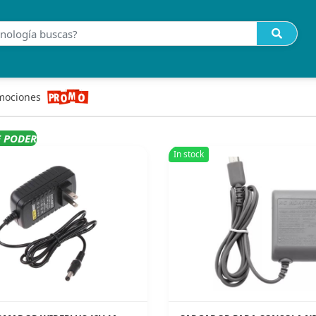
mociones
E PODER
In stock